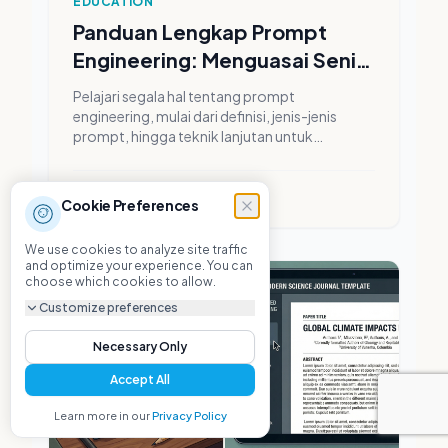
EDUCATION
Panduan Lengkap Prompt
Engineering: Menguasai Seni
Berkomunikasi dengan
Pelajari segala hal tentang prompt
Kecerdasan Buatan
engineering, mulai dari definisi, jenis-jenis
prompt, hingga teknik lanjutan untuk
menghasilkan karya teks, gambar, dan video
berkualitas tinggi menggunakan AI.
·
5
min read
Cookie Preferences
We use cookies to analyze site traffic
and optimize your experience. You can
choose which cookies to allow.
Customize preferences
Necessary Only
Accept All
Learn more in our
Privacy Policy