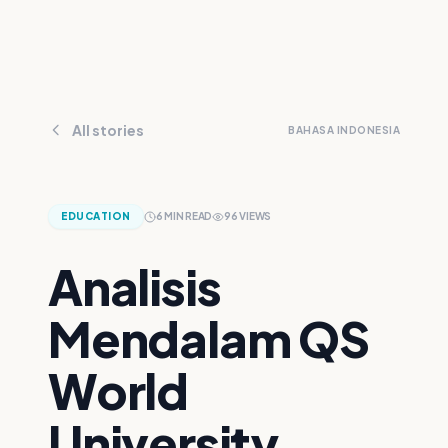
All stories
BAHASA INDONESIA
EDUCATION
6
MIN READ
96
VIEWS
Analisis
Mendalam QS
World
University