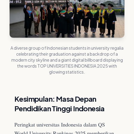
A diverse group of Indonesian students in university regalia
celebrating their graduation against a backdrop of a
modern city skyline and a giant digital billboard displaying
the words TOP UNIVERSITIES INDONESIA 2025 with
glowing statistics.
Kesimpulan: Masa Depan
Pendidikan Tinggi Indonesia
Peringkat universitas Indonesia dalam QS
World University Rankings 2025 memberikan