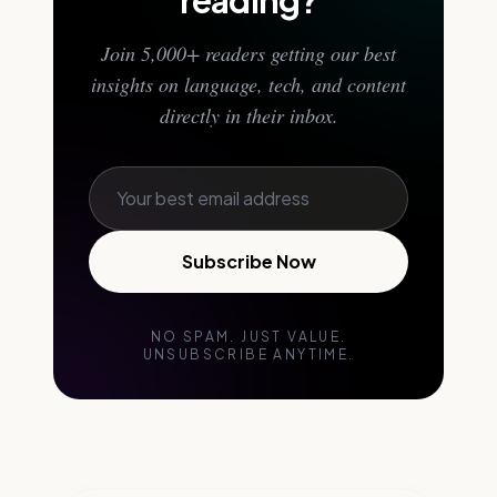
reading?
Join 5,000+ readers getting our best
insights on language, tech, and content
directly in their inbox.
Subscribe Now
NO SPAM. JUST VALUE.
UNSUBSCRIBE ANYTIME.