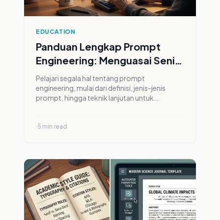
EDUCATION
Panduan Lengkap Prompt
Engineering: Menguasai Seni
Berkomunikasi dengan
Pelajari segala hal tentang prompt
Kecerdasan Buatan
engineering, mulai dari definisi, jenis-jenis
prompt, hingga teknik lanjutan untuk
menghasilkan karya teks, gambar, dan video
berkualitas tinggi menggunakan AI.
·
5
min read