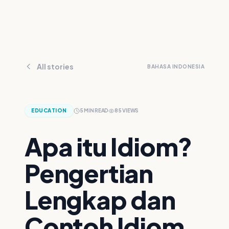
All stories
BAHASA INDONESIA
EDUCATION
5
MIN READ
85
VIEWS
Apa itu Idiom?
Pengertian
Lengkap dan
Contoh Idiom