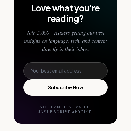
Love what you're
reading?
Join 5,000+ readers getting our best
insights on language, tech, and content
directly in their inbox.
Subscribe Now
NO SPAM. JUST VALUE.
UNSUBSCRIBE ANYTIME.