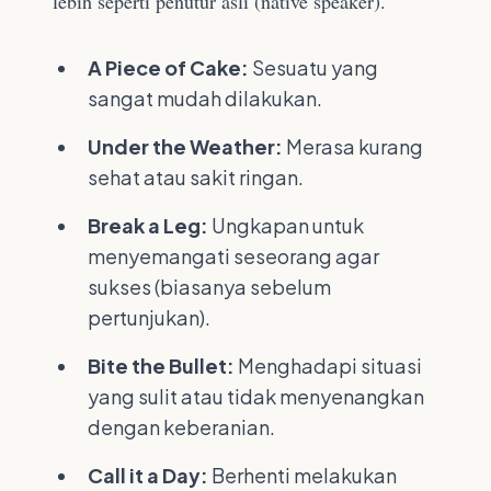
lebih seperti penutur asli (native speaker).
A Piece of Cake:
Sesuatu yang
sangat mudah dilakukan.
Under the Weather:
Merasa kurang
sehat atau sakit ringan.
Break a Leg:
Ungkapan untuk
menyemangati seseorang agar
sukses (biasanya sebelum
pertunjukan).
Bite the Bullet:
Menghadapi situasi
yang sulit atau tidak menyenangkan
dengan keberanian.
Call it a Day:
Berhenti melakukan