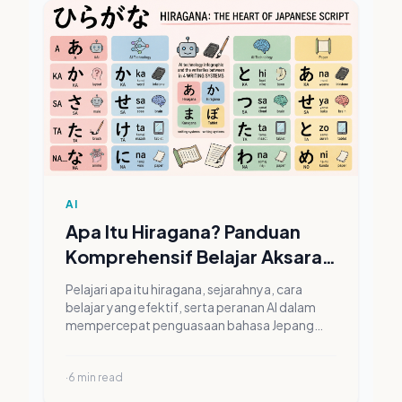
AI
Apa Itu Hiragana? Panduan
Komprehensif Belajar Aksara
Dasar Jepang untuk Pemula
Pelajari apa itu hiragana, sejarahnya, cara
belajar yang efektif, serta peranan AI dalam
mempercepat penguasaan bahasa Jepang
dalam panduan mendalam ini.
·
6
min read