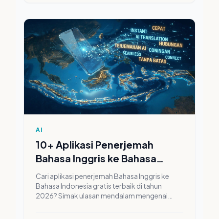
AI
10+ Aplikasi Penerjemah
Bahasa Inggris ke Bahasa
Indonesia Gratis Terbaik 2026:
Cari aplikasi penerjemah Bahasa Inggris ke
Era Baru AI
Bahasa Indonesia gratis terbaik di tahun
2026? Simak ulasan mendalam mengenai
Google Translate, DeepL, hingga teknologi
LLM terbaru yang merevolusi cara kita