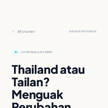
All stories
BAHASA INDONESIA
AI
6
MIN READ
156
VIEWS
Thailand atau
Tailan?
Menguak
Perubahan