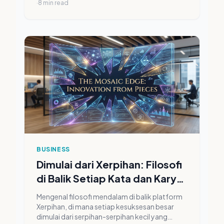
·
8
min read
BUSINESS
Dimulai dari Xerpihan: Filosofi
di Balik Setiap Kata dan Karya
Digital Kami
Mengenal filosofi mendalam di balik platform
Xerpihan, di mana setiap kesuksesan besar
dimulai dari serpihan-serpihan kecil yang