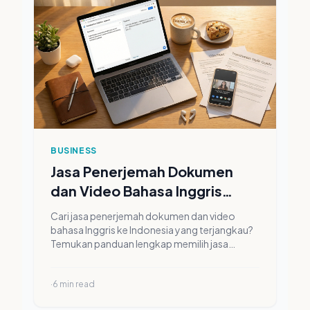
BUSINESS
Jasa Penerjemah Dokumen
dan Video Bahasa Inggris
Indonesia Murah & Profesional
Cari jasa penerjemah dokumen dan video
bahasa Inggris ke Indonesia yang terjangkau?
Temukan panduan lengkap memilih jasa
terjemah profesional untuk bisnis dan
akademik di sini.
·
6
min read