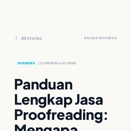
All stories
BAHASA INDONESIA
BUSINESS
6
MIN READ
43
VIEWS
Panduan
Lengkap Jasa
Proofreading:
Mengapa