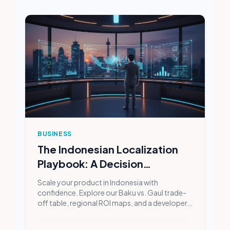
BUSINESS
The Indonesian Localization
Playbook: A Decision
Framework for High-Growth
Scale your product in Indonesia with
Product Teams
confidence. Explore our Baku vs. Gaul trade-
off table, regional ROI maps, and a developer-
centric framework to eliminate context drift in
localization workflows.