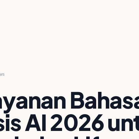
EWS
ayanan Bahas
is AI 2026 un