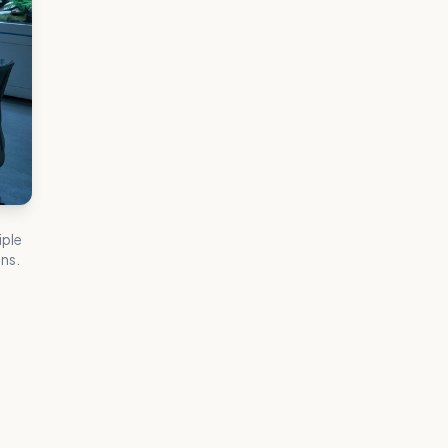
iple
ns.