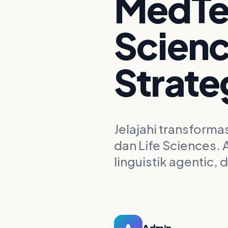
MedTec
Scien
Strate
Jelajahi transforma
dan Life Sciences. 
linguistik agentic, 
Admin