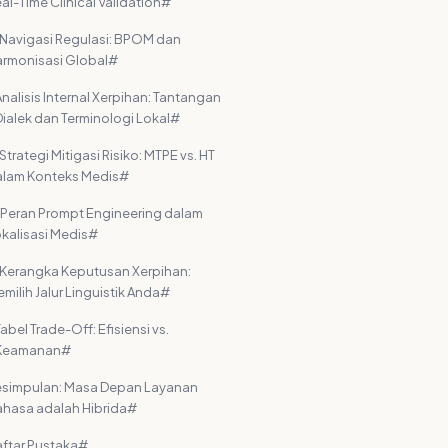
al-Time Clinical Validation#
 Navigasi Regulasi: BPOM dan
rmonisasi Global#
Analisis Internal Xerpihan: Tantangan
Dialek dan Terminologi Lokal#
 Strategi Mitigasi Risiko: MTPE vs. HT
alam Konteks Medis#
 Peran Prompt Engineering dalam
kalisasi Medis#
 Kerangka Keputusan Xerpihan:
milih Jalur Linguistik Anda#
abel Trade-Off: Efisiensi vs.
Keamanan#
esimpulan: Masa Depan Layanan
hasa adalah Hibrida#
ftar Pustaka#