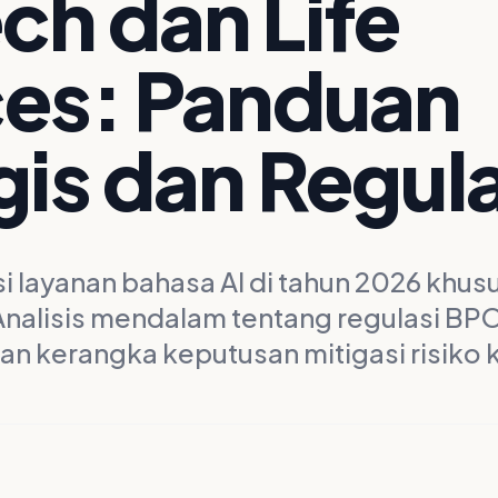
h dan Life
ces: Panduan
gis dan Regula
si layanan bahasa AI di tahun 2026 khus
Analisis mendalam tentang regulasi BPO
dan kerangka keputusan mitigasi risiko k