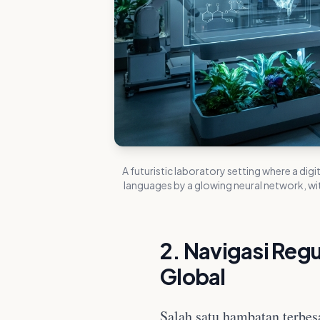
A futuristic laboratory setting where a dig
languages by a glowing neural network, wi
2. Navigasi Reg
Global
Salah satu hambatan terbes