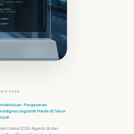
THIS PAGE
endahuluan: Pergeseran
radigma Linguistik Medis di Tahun
026#
 Tren Utama 2026: Agentic AI dan