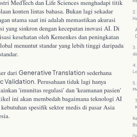
Re
stri MedTech dan Life Sciences menghadapi titik
laan konten lintas bahasa. Bukan lagi sekadar
2.
gan utama saat ini adalah memastikan akurasi
Ha
asi yang sinkron dengan kecepatan inovasi AI. Di
lisasi kesehatan oleh Kemenkes dan peningkatan
lobal menuntut standar yang lebih tinggi daripada
3.
tandar.
d
4.
ser dari
Generative Translation
sederhana
Lo
ic Validation
. Perusahaan tidak lagi hanya
5.
lainkan 'imunitas regulasi' dan 'keamanan pasien'
Me
rtikel ini akan membedah bagaimana teknologi AI
T
 kebutuhan spesifik sektor medis di pasar Asia
sia.
K
Ba
Da