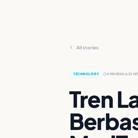
All stories
TECHNOLOGY
4
MIN READ
32
VI
Tren L
Berbas