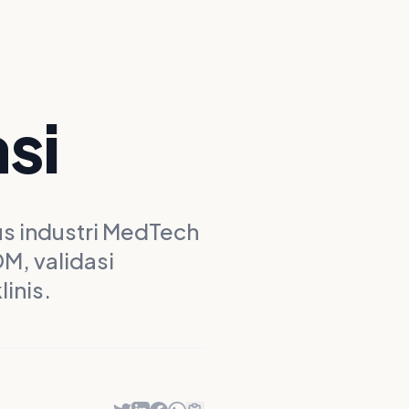
si
us industri MedTech
M, validasi
linis.