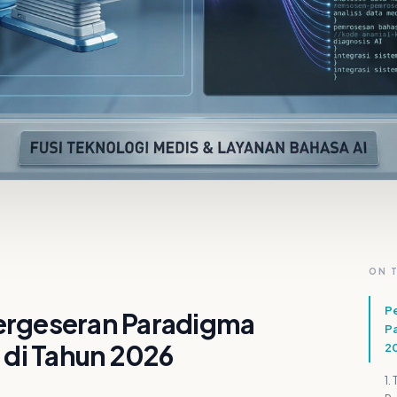
ON 
P
ergeseran Paradigma
Pa
 di Tahun 2026
2
1.